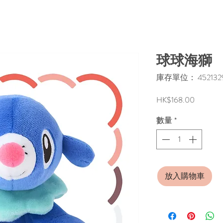
球球海獅
庫存單位： 4521329
價
HK$168.00
格
數量
*
放入購物車