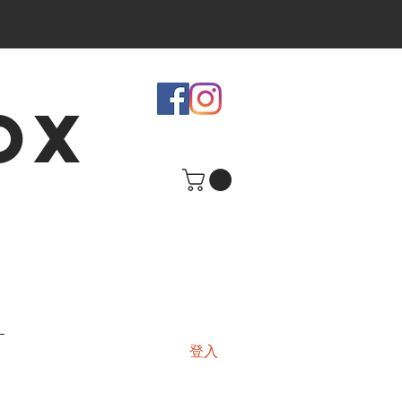
OX
登入