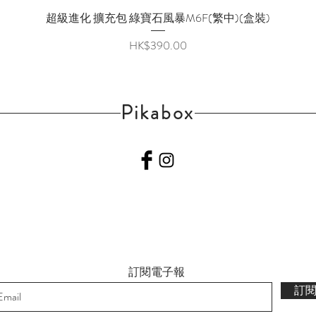
超級進化 擴充包 綠寶石風暴M6F(繁中)(盒裝)
快速瀏覽
價格
HK$390.00
Pikabox
訂閱電子報
訂