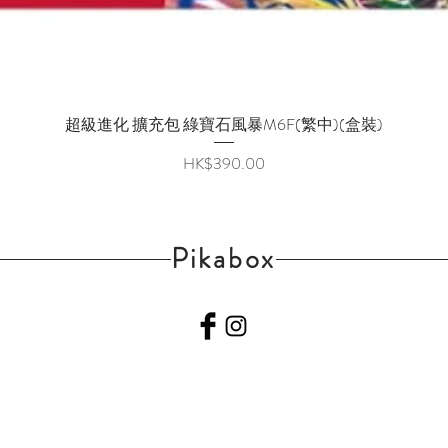
超級進化 擴充包 綠寶石風暴M6F(繁中)(盒裝)
快速瀏覽
價格
HK$390.00
Pikabox