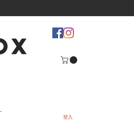
OX
登入