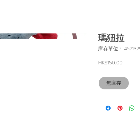
瑪狃拉
庫存單位： 4521329
價
HK$150.00
格
無庫存