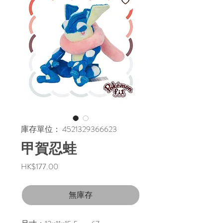
庫存單位： 4521329366623
甲賀忍蛙
價
HK$177.00
格
無庫存