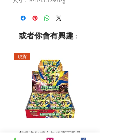
尺寸：13×11×15.5:cm 67g
或者你會有興趣 :
現貨
現貨
超級進化 擴充包 綠寶石風暴
超級進化 綠寶石風暴 超