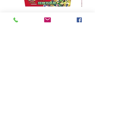
超級進化 擴充包 綠寶石風暴
超級進化 綠寶石風暴 超
M6F(繁中)(盒裝)
價格
HK$390.00
Pikabox
首頁
所有商品
有關我們
聯絡我們
服務條款
隱私權政策
付款方法
常見問題