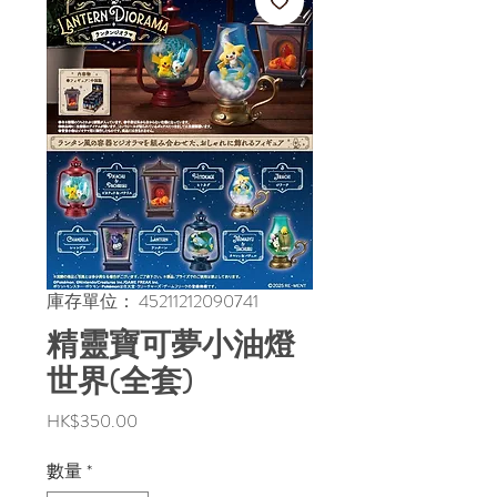
庫存單位： 45211212090741
精靈寶可夢小油燈
世界(全套)
價
HK$350.00
格
數量
*