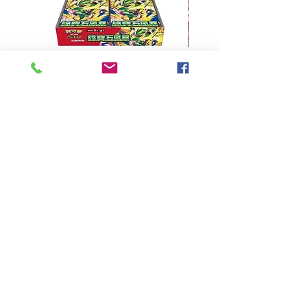
超級進化 擴充包 綠寶石風暴
超級進化 綠寶石風暴 超
M6F(繁中)(盒裝)
價格
HK$390.00
Pikabox
首頁
所有商品
有關我們
聯絡我們
服務條款
隱私權政策