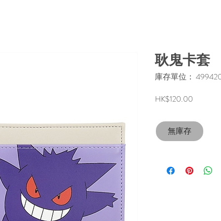
耿鬼卡套
庫存單位： 4994209
價
HK$120.00
格
無庫存