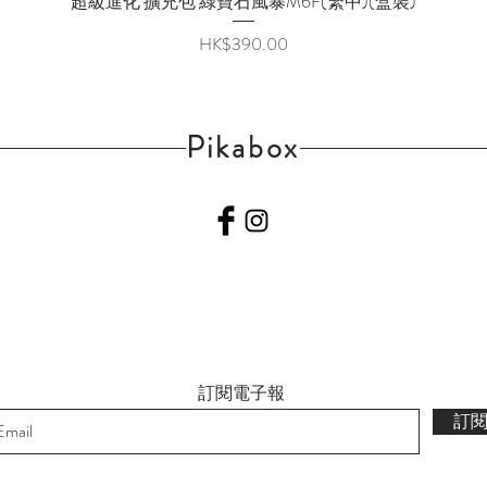
超級進化 擴充包 綠寶石風暴M6F(繁中)(盒裝)
價格
HK$390.00
Pikabox
訂閱電子報
訂