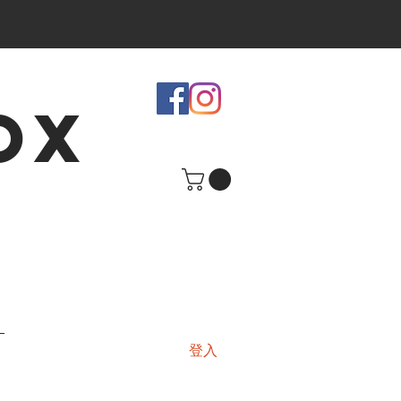
OX
登入