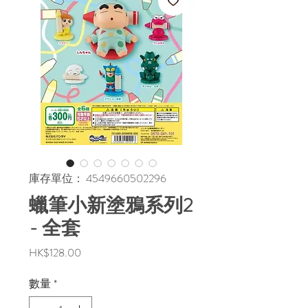
庫存單位： 4549660502296
蠟筆小新塗鴉系列2
- 全套
價
HK$128.00
格
數量
*