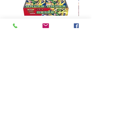
超級進化 擴充包 綠寶石風暴
超級進化 綠寶石風暴 超
M6F(繁中)(盒裝)
價格
HK$390.00
Pikabox
首頁
所有商品
有關我們
聯絡我們
服務條款
隱私權政策
付款方法