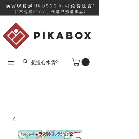
購買現貨滿HKD500 即可免費送貨*
(*不包括PTCG、代購或預購產品)
PIKABOX