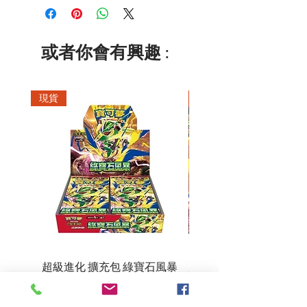
或者你會有興趣 :
現貨
現貨
超級進化 擴充包 綠寶石風暴
超級進化 綠寶石風暴 超
M6F(繁中)(盒裝)