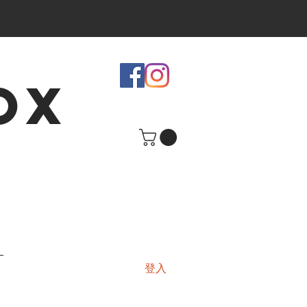
OX
登入