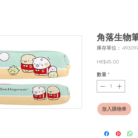
角落生物筆
庫存單位： 493097
價
HK$45.00
格
數量
*
放入購物車