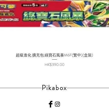
超級進化 擴充包 綠寶石風暴M6F(繁中)(盒裝)
快速瀏覽
價格
HK$390.00
Pikabox