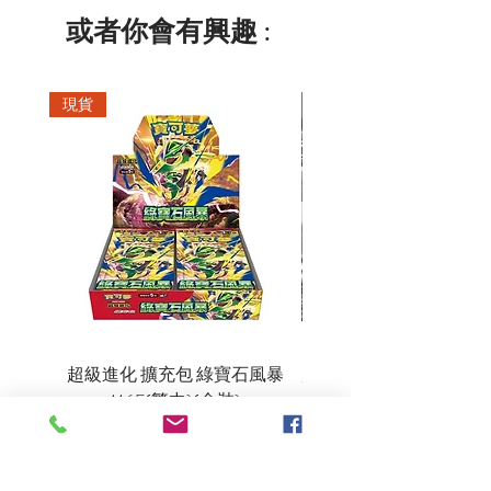
或者你會有興趣 :
現貨
現貨
超級進化 擴充包 綠寶石風暴
超級進化 綠寶石風暴 超
M6F(繁中)(盒裝)
價格
HK$390.00