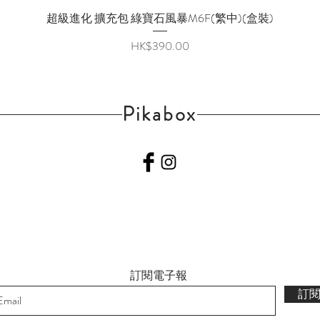
超級進化 擴充包 綠寶石風暴M6F(繁中)(盒裝)
快速瀏覽
價格
HK$390.00
Pikabox
訂閱電子報
訂