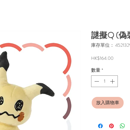
謎擬Q (偽
庫存單位： 4521329
價
HK$164.00
格
數量
*
放入購物車