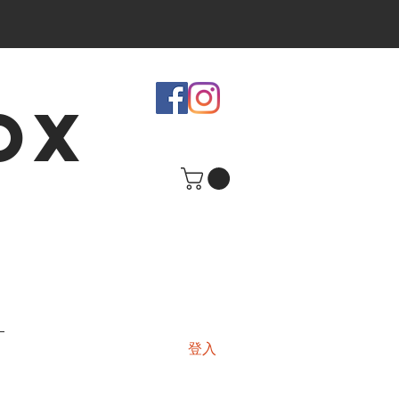
OX
登入