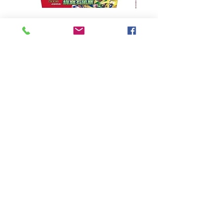
超級進化 擴充包 綠寶石風暴
超級進化 綠寶石風暴 超
M6F(繁中)(盒裝)
價格
HK$390.00
Pikabox
首頁
所有商品
有關我們
聯絡我們
服務條款
隱私權政策
付款方法
常見問題