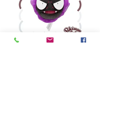
鬼斯
價格
HK$160.00
Pikabox
首頁
所有商品
有關我們
聯絡我們