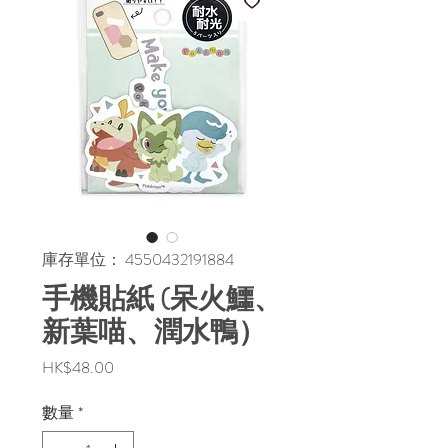
庫存單位： 4550432191884
手機貼紙 (呆火鱷、
新葉喵、潤水鴨）
價
HK$48.00
格
數量
*