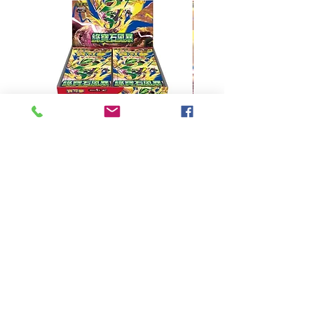
超級進化 擴充包 綠寶石風暴
超級進化 綠寶石風暴 超
M6F(繁中)(盒裝)
價格
HK$390.00
Pikabox
首頁
所有商品
有關我們