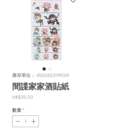
庫存單位： 4550432099241
間諜家家酒貼紙
價
HK$35.00
格
數量
*