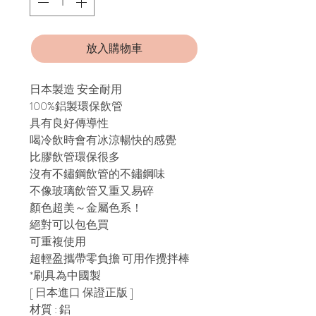
放入購物車
日本製造 安全耐用
100%鋁製環保飲管
具有良好傳導性
喝冷飲時會有冰涼暢快的感覺
比膠飲管環保很多
沒有不鏽鋼飲管的不鏽鋼味
不像玻璃飲管又重又易碎
顏色超美～金屬色系！
絕對可以包色買
可重複使用
超輕盈攜帶零負擔 可用作攪拌棒
*刷具為中國製
[ 日本進口 保證正版 ]
材質 : 鋁