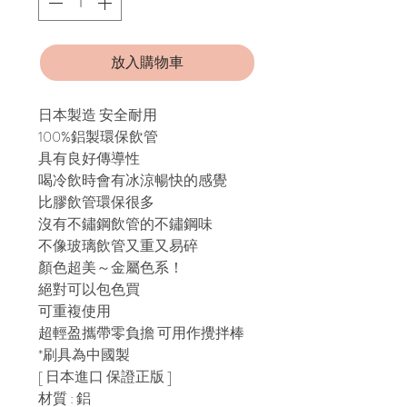
放入購物車
日本製造 安全耐用
100%鋁製環保飲管
具有良好傳導性
喝冷飲時會有冰涼暢快的感覺
比膠飲管環保很多
沒有不鏽鋼飲管的不鏽鋼味
不像玻璃飲管又重又易碎
顏色超美～金屬色系！
絕對可以包色買
可重複使用
超輕盈攜帶零負擔 可用作攪拌棒
*刷具為中國製
[ 日本進口 保證正版 ]
材質 : 鋁