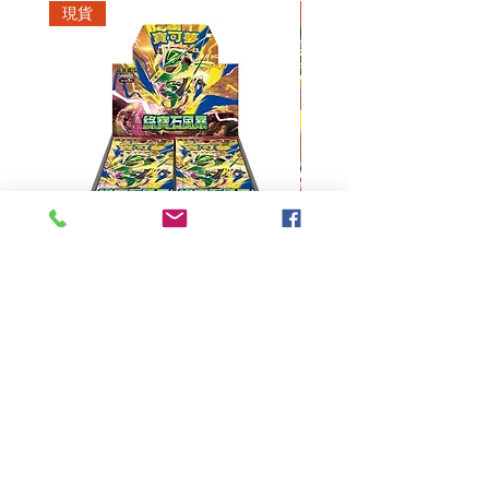
現貨
現貨
超級進化 擴充包 綠寶石風暴
超級進化 綠寶石風暴 超
M6F(繁中)(盒裝)
價格
HK$390.00
Pikabox