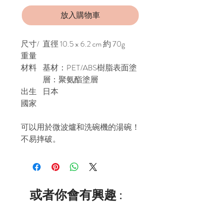
放入購物車
尺寸/
直徑 10.5 x 6.2 cm 約 70g
重量
材料
基材：PET/ABS樹脂表面塗
層：聚氨酯塗層
出生
日本
國家
可以用於微波爐和洗碗機的湯碗！
不易摔破。
或者你會有興趣 :