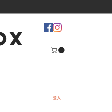
OX
登入