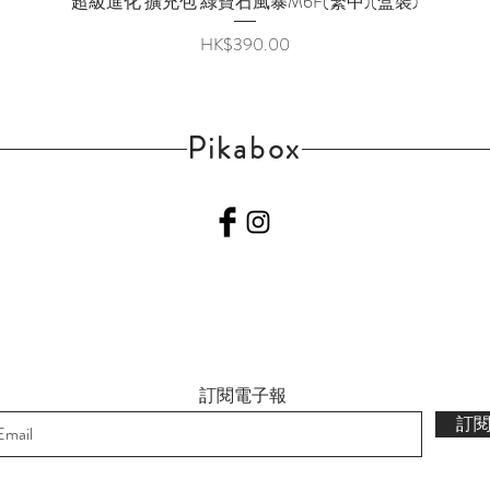
超級進化 擴充包 綠寶石風暴M6F(繁中)(盒裝)
價格
HK$390.00
Pikabox
訂閱電子報
訂