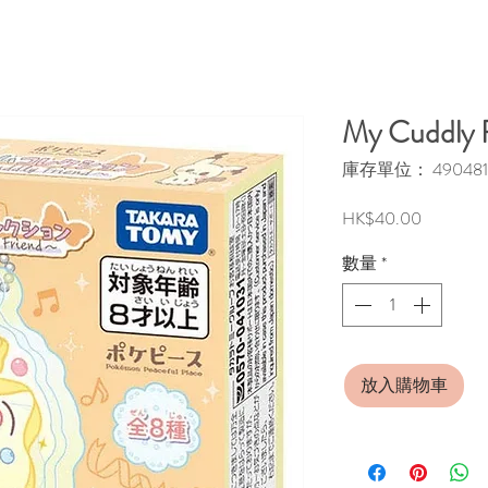
My Cuddly
庫存單位： 490481
價
HK$40.00
格
數量
*
放入購物車