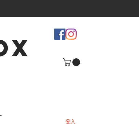
OX
登入