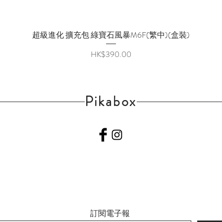
超級進化 擴充包 綠寶石風暴M6F(繁中)(盒裝)
快速瀏覽
價格
HK$390.00
Pikabox
訂閱電子報