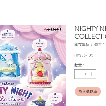
NIGHTY N
COLLECT
庫存單位： 45211212
價
HK$367.00
格
數量
*
放入購物車