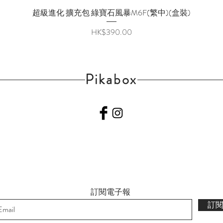
超級進化 擴充包 綠寶石風暴M6F(繁中)(盒裝)
快速瀏覽
價格
HK$390.00
Pikabox
訂閱電子報
訂