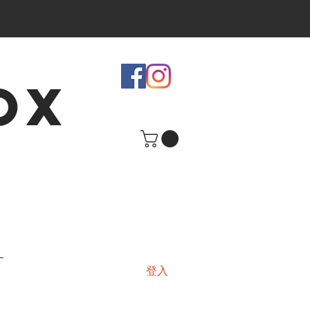
OX
登入