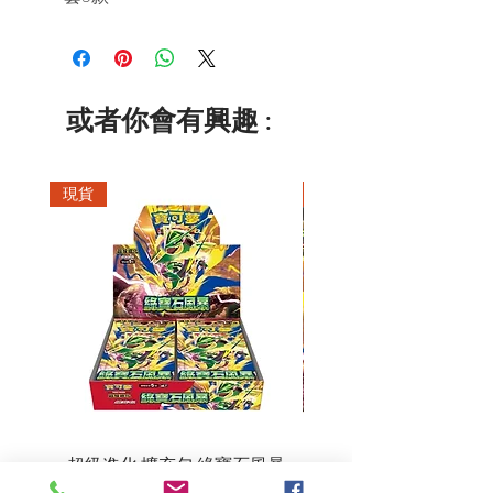
或者你會有興趣 :
現貨
現貨
超級進化 擴充包 綠寶石風暴
超級進化 綠寶石風暴 超
M6F(繁中)(盒裝)