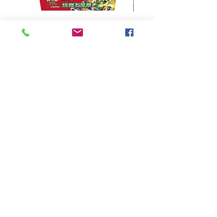
超級進化 擴充包 綠寶石風暴
超級進化 綠寶石風暴 超
M6F(繁中)(盒裝)
價格
HK$390.00
Pikabox
首頁
所有商品
有關我們
聯絡我們
服務條款
隱私權政策
付款方法
常見問題