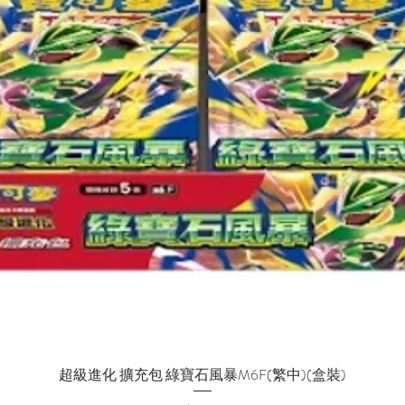
超級進化 擴充包 綠寶石風暴M6F(繁中)(盒裝)
快速瀏覽