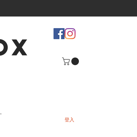
OX
登入