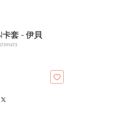
N卡套 - 伊貝
391473