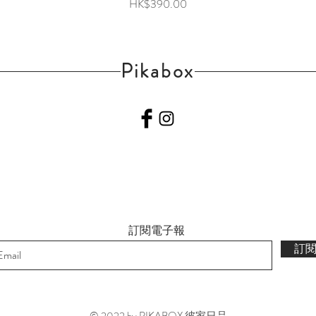
價格
HK$390.00
Pikabox
訂閱電子報
訂
© 2022 by PIKABOX 彼家日品