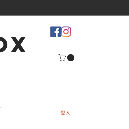
OX
登入