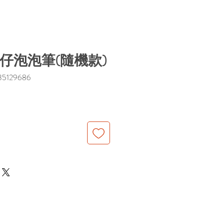
n印仔泡泡筆(隨機款)
5129686