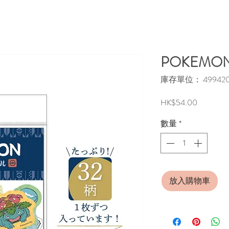
POKEM
庫存單位： 499420
價
HK$54.00
格
數量
*
放入購物車