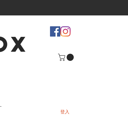
OX
登入