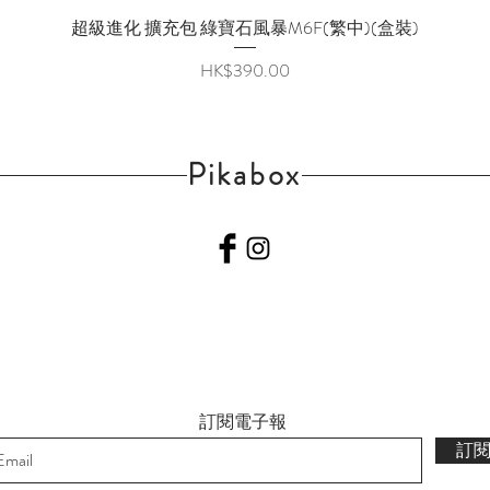
超級進化 擴充包 綠寶石風暴M6F(繁中)(盒裝)
快速瀏覽
價格
HK$390.00
Pikabox
訂閱電子報
訂