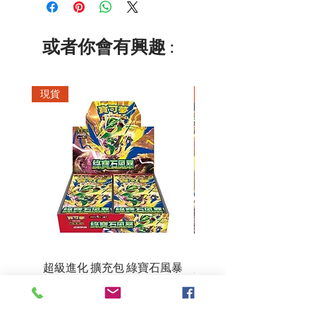
或者你會有興趣 :
現貨
現貨
超級進化 擴充包 綠寶石風暴
超級進化 綠寶石風暴 超
M6F(繁中)(盒裝)
價格
HK$390.00