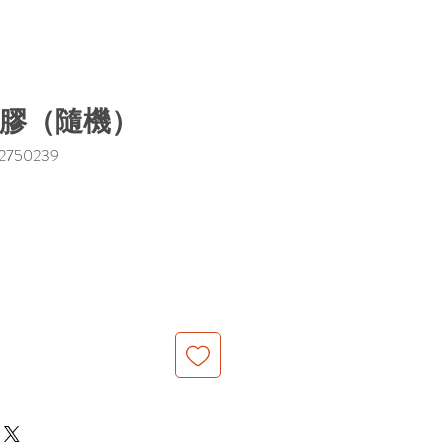
n擦膠（隨機）
750239