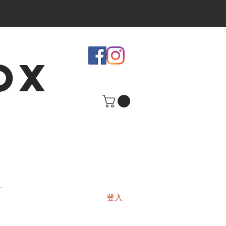
OX
登入