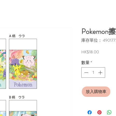
Pokemo
庫存單位： 4901772
價
HK$18.00
格
數量
*
放入購物車