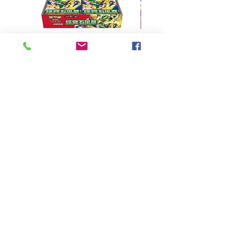
超級進化 擴充包 綠寶石風暴
超級進化 綠寶石風暴 超
M6F(繁中)(盒裝)
價格
HK$390.00
Pikabox
首頁
所有商品
有關我們
聯絡我們
服務條款
隱私權政策
付款方法