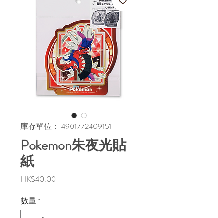
庫存單位： 4901772409151
Pokemon朱夜光貼
紙
價
HK$40.00
格
數量
*