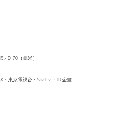
5 x D170（毫米）
AK・東京電視台・ShoPro・JR 企畫