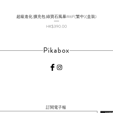
超級進化 擴充包 綠寶石風暴M6F(繁中)(盒裝)
快速瀏覽
價格
HK$390.00
Pikabox
訂閱電子報