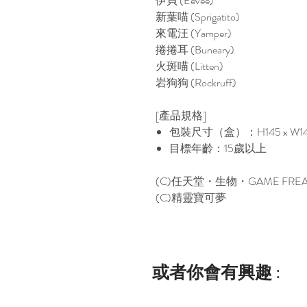
伊貝 (Eevee)
新葉喵 (Sprigatito)
來電汪 (Yamper)
捲捲耳 (Buneary)
火斑喵 (Litten)
岩狗狗 (Rockruff)
[產品規格]
包裝尺寸（盒）：H145 x W14
目標年齡：15歲以上
(C)任天堂・生物・GAME FRE
(C)精靈寶可夢
或者你會有興趣 :