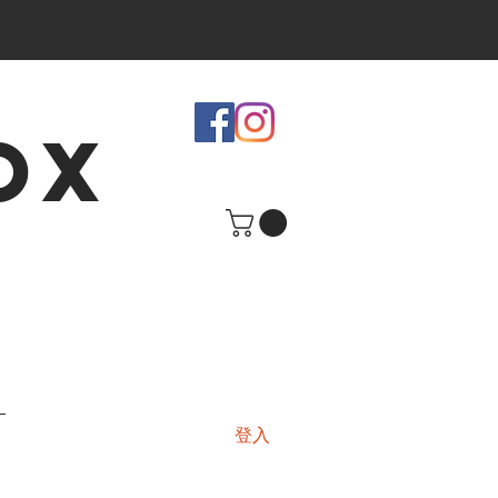
OX
登入