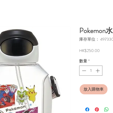
Pokemon
庫存單位： 497330
價
HK$250.00
格
數量
*
放入購物車