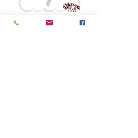
鬼斯
價格
HK$160.00
Pikabox
首頁
所有商品
有關我們
聯絡我們
服務條款
隱私權政策
付款方法