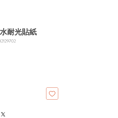
n耐水耐光貼紙
129702