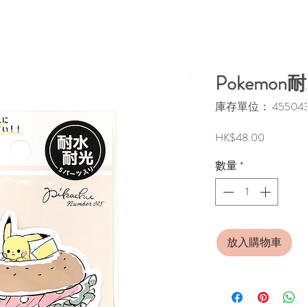
Pokemo
庫存單位： 4550432
價
HK$48.00
格
數量
*
放入購物車