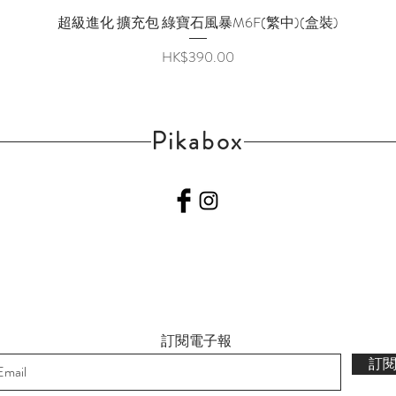
超級進化 擴充包 綠寶石風暴M6F(繁中)(盒裝)
快速瀏覽
價格
HK$390.00
Pikabox
訂閱電子報
訂