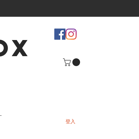
OX
登入