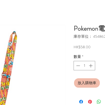
Pokemon
庫存單位： 4548626
價
HK$58.00
格
數量
*
放入購物車