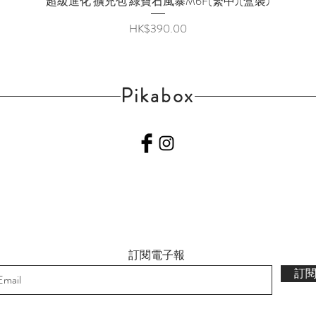
超級進化 擴充包 綠寶石風暴M6F(繁中)(盒裝)
價格
HK$390.00
Pikabox
訂閱電子報
訂