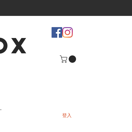
OX
登入