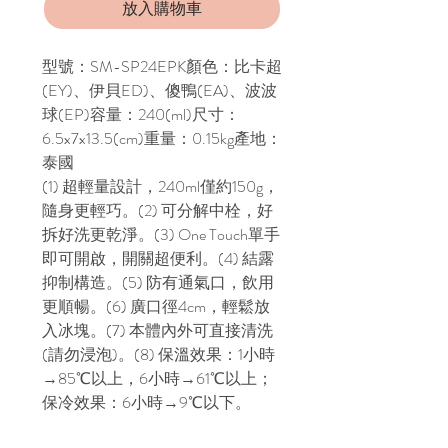
放入購物車
型號：SM-SP24EPK顏色：比卡超
(EY)、伊貝ED)、傻鴨(EA)、波波
球(EP)容量：240(ml)尺寸：
6.5x7x13.5(cm)重量：0.15kg產地：
泰國
(1) 超輕量設計，240ml僅約150g，
隨身更輕巧。(2) 可分解中栓，好
拆好洗更乾淨。(3) One Touch單手
即可開啟，開關超便利。(4) 結露
抑制構造。(5) 防有通氣口，飲用
更順暢。(6) 廣口徑4cm，輕鬆放
入冰塊。(7) 本體內外可直接清洗
(請勿浸泡)。(8) 保溫效果：1小時
→85℃以上，6小時→61℃以上；
保冷效果：6小時→9℃以下。