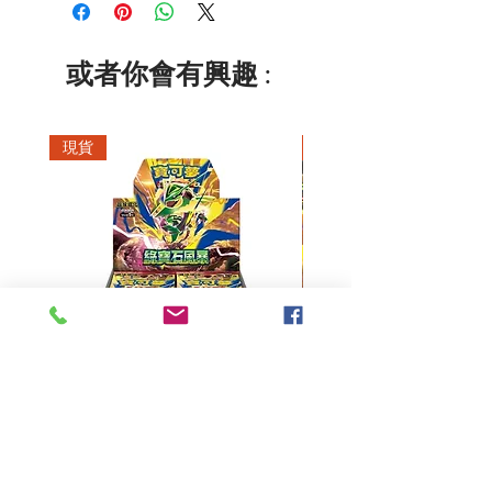
或者你會有興趣 :
現貨
現貨
超級進化 擴充包 綠寶石風暴
超級進化 綠寶石風暴 超
M6F(繁中)(盒裝)
價格
HK$390.00