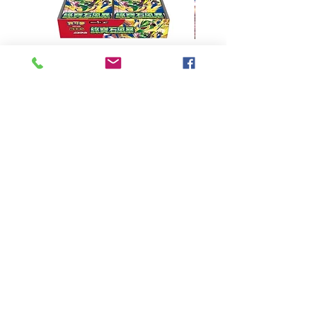
超級進化 擴充包 綠寶石風暴
超級進化 綠寶石風暴 超
M6F(繁中)(盒裝)
價格
HK$390.00
Pikabox
首頁
所有商品
有關我們
聯絡我們
服務條款
隱私權政策
付款方法