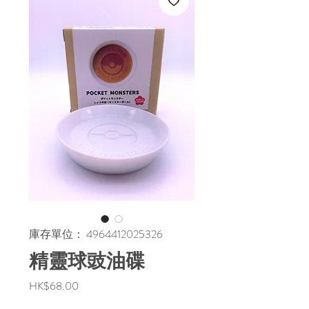
庫存單位： 4964412025326
精靈球豉油碟
價
HK$68.00
格