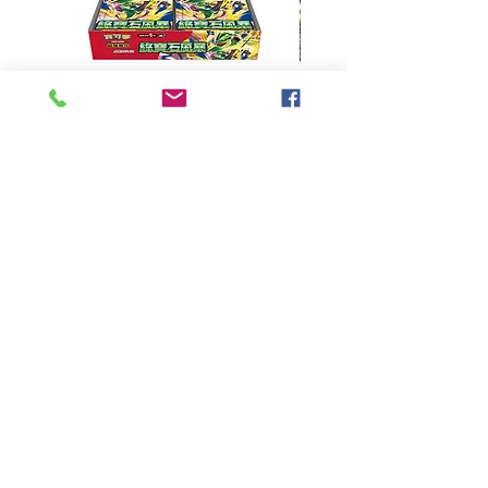
超級進化 擴充包 綠寶石風暴
超級進化 綠寶石風暴 超
M6F(繁中)(盒裝)
價格
HK$390.00
Pikabox
首頁
所有商品
有關我們
聯絡我們
服務條款
隱私權政策
付款方法