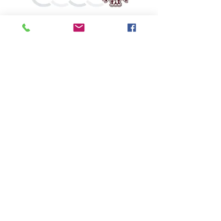
鬼斯
價格
HK$160.00
Pikabox
首頁
所有商品
有關我們
聯絡我們
服務條款
隱私權政策
付款方法
常見問題