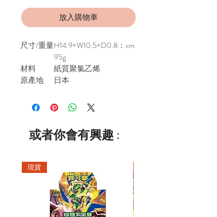
放入購物車
尺寸/重量
H14.9×W10.5×D0.8：cm
95g
材料
紙質聚氯乙烯
原產地
日本
或者你會有興趣 :
現貨
現貨