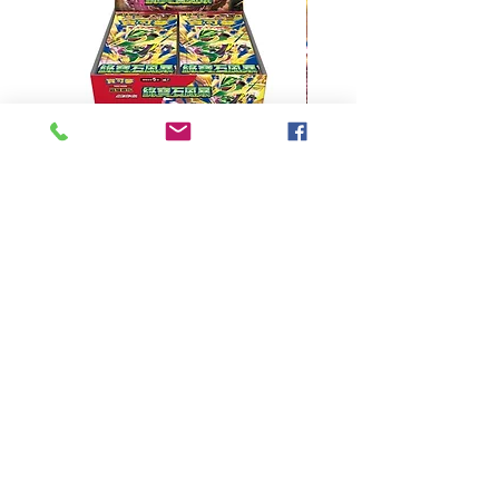
超級進化 擴充包 綠寶石風暴
超級進化 綠寶石風暴 超
M6F(繁中)(盒裝)
價格
HK$390.00
Pikabox
首頁
所有商品
有關我們
聯絡我們
服務條款