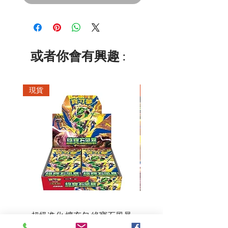
或者你會有興趣 :
現貨
現貨
超級進化 擴充包 綠寶石風暴
超級進化 綠寶石風暴 超
M6F(繁中)(盒裝)