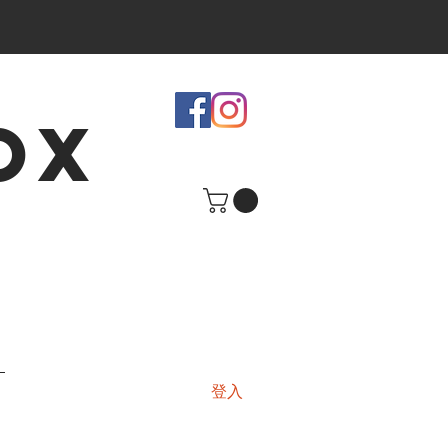
OX
登入