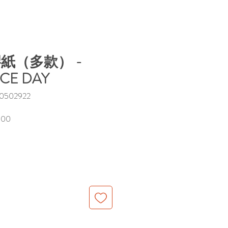
T膠紙（多款） -
ICE DAY
502922
促
.00
銷
價
格