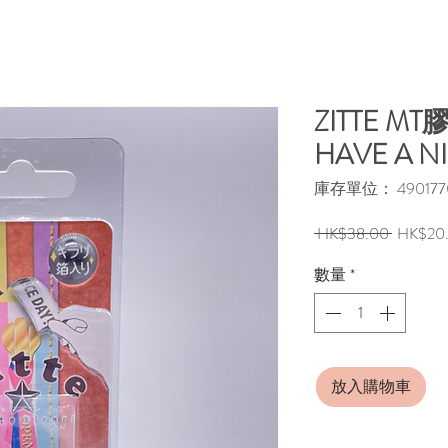
ZITTE M
HAVE A N
庫存單位： 4901770
一
 HK$38.00 
HK$20
般
數量
*
價
格
放入購物車