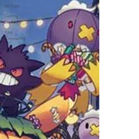
All Posts
Getting
Started
Your
Community