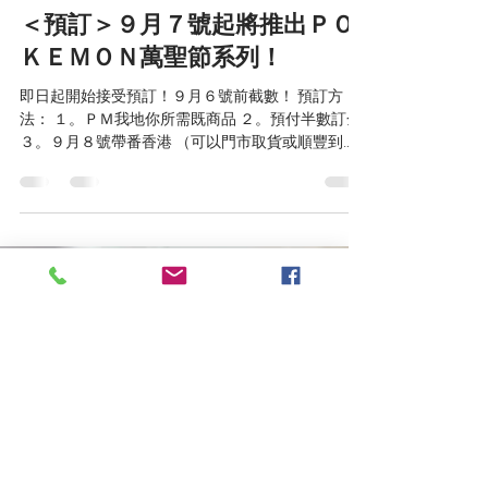
店長
2019年8月18日
讀畢需時 1 分鐘
＜預訂＞９月７號起將推出ＰＯ
ＫＥＭＯＮ萬聖節系列！
即日起開始接受預訂！９月６號前截數！ 預訂方
法： １。ＰＭ我地你所需既商品 ２。預付半數訂金
３。９月８號帶番香港 （可以門市取貨或順豐到
付，如沒有足夠貨量，會通知各位，並退回所有訂
金） 如果想即時收到我地最新發現?立即加入以下我
地既WHATSAPP群組啦～！...