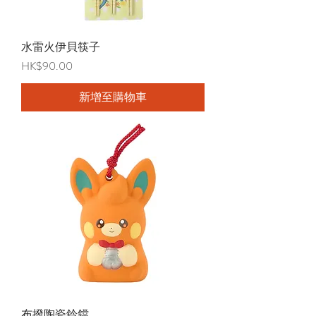
水雷火伊貝筷子
價格
HK$90.00
新增至購物車
布撥陶瓷鈴鐺