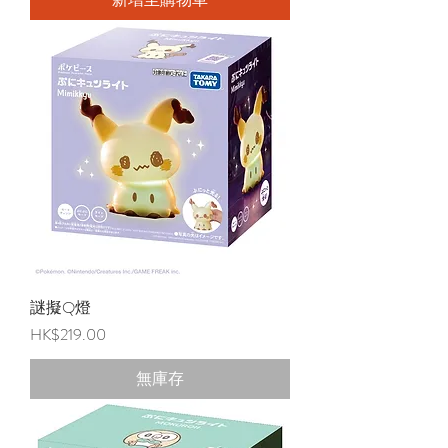
謎擬Q燈
價格
HK$219.00
無庫存