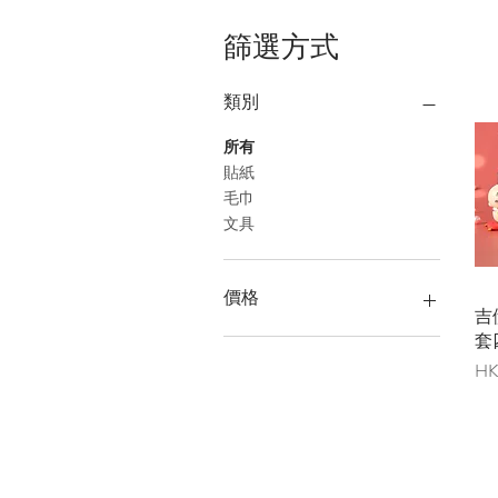
篩選方式
類別
所有
貼紙
毛巾
文具
價格
吉
套
HK$30
HK$688
價
HK