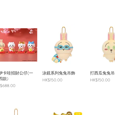
伊卡哇招財公仔(一
快速瀏覽
泳鏡系列兔兔吊飾
快速瀏覽
打西瓜兔兔吊
快速瀏
四款)
價格
價格
HK$150.00
HK$150.00
格
$688.00