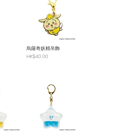
覽
烏薩奇妖精吊飾
快速瀏覽
價格
HK$40.00