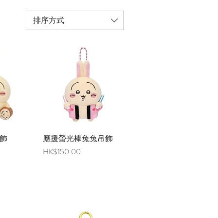
排序方式
飾
覽
應援螢光棒兔兔吊飾
快速瀏覽
價格
HK$150.00