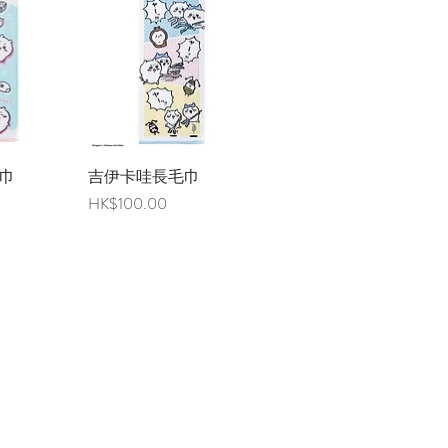
巾
覽
吉伊卡哇長毛巾
快速瀏覽
價格
HK$100.00