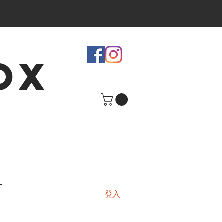
OX
登入