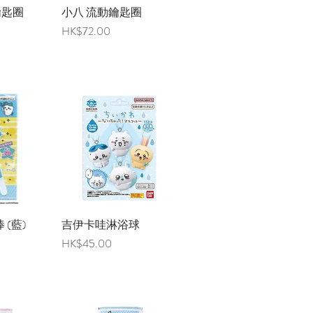
鑰匙圈
覽
小八 流動鑰匙圈
快速瀏覽
價格
HK$72.00
棒 (藍)
覽
吉伊卡哇淋浴球
快速瀏覽
價格
HK$45.00