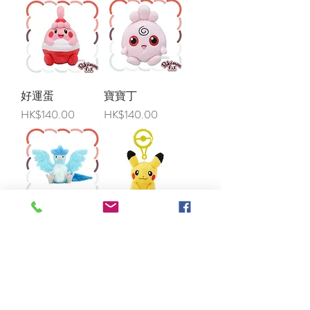
好運蛋
寶寶丁
價格
價格
HK$140.00
HK$140.00
急凍鳥
比卡超公仔吊飾
無庫存
價格
HK$168.00