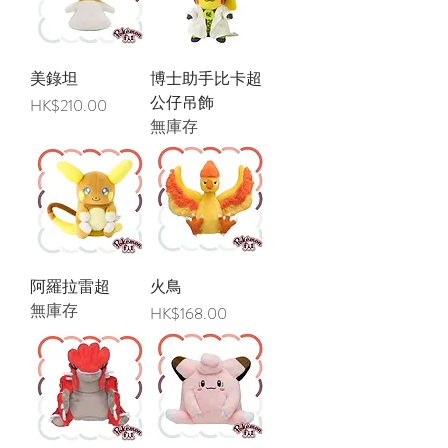
美錄坦
博士助手比卡超
公仔吊飾
價格
HK$210.00
無庫存
阿羅拉雷超
火鳥
無庫存
價格
HK$168.00