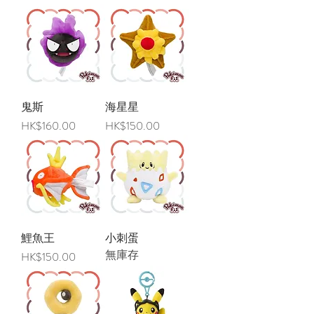
鬼斯
海星星
價格
價格
HK$160.00
HK$150.00
鯉魚王
小刺蛋
無庫存
價格
HK$150.00