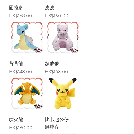
固拉多
皮皮
價格
價格
HK$158.00
HK$160.00
背背龍
超夢夢
價格
價格
HK$148.00
HK$168.00
噴火龍
比卡超公仔
無庫存
價格
HK$180.00