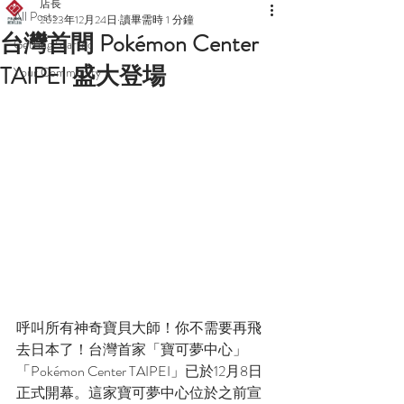
店長
All Posts
2023年12月24日
讀畢需時 1 分鐘
台灣首間 Pokémon Center
Getting Started
TAIPEI 盛大登場
Your Community
呼叫所有神奇寶貝大師！你不需要再飛
去日本了！台灣首家「寶可夢中心」
「Pokémon Center TAIPEI」已於12月8日
正式開幕。這家寶可夢中心位於之前宣