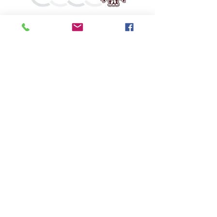
鬼斯
價格
HK$160.00
Pikabox
首頁
所有商品
有關我們
聯絡我們
服務條款
隱私權政策
付款方法
常見問題