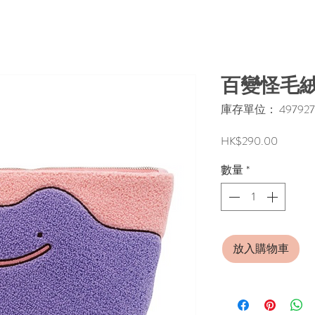
百變怪毛
庫存單位： 4979274
價
HK$290.00
格
數量
*
放入購物車