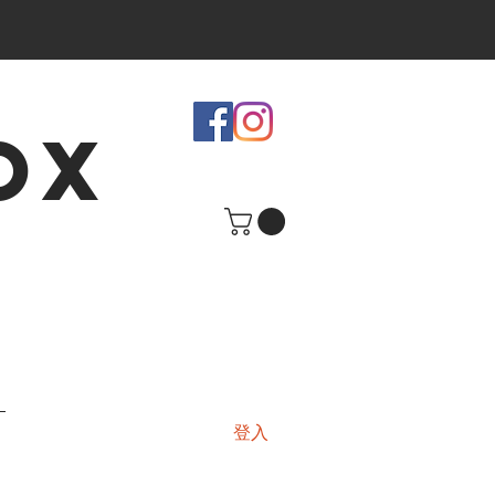
OX
登入