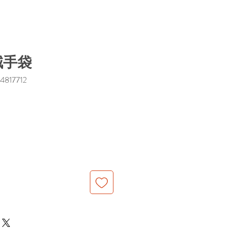
絨手袋
817712