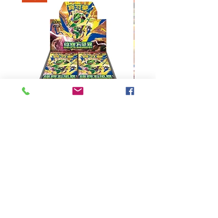
超級進化 擴充包 綠寶石風暴
超級進化 綠寶石風暴 超
M6F(繁中)(盒裝)
價格
HK$390.00
Pikabox
首頁