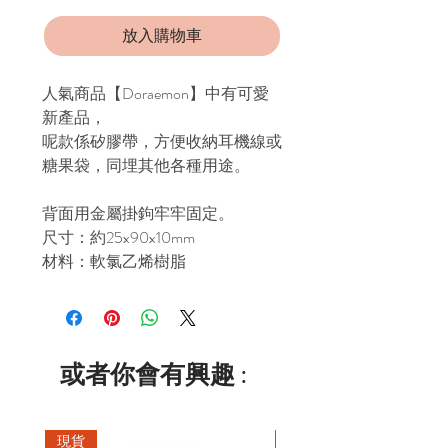
放入購物車
人氣商品【Doraemon】中有可愛
新產品，
呢款係矽膠帶，方便收納耳機線或
糖果袋，同埋其他各種用途。
背面用金屬掛鉤牢牢固定。
尺寸：約25x90x10mm
材料：軟氯乙烯樹脂
或者你會有興趣 :
現貨
現貨