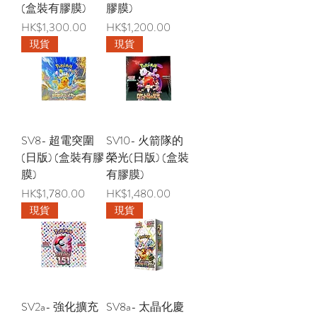
(盒裝有膠膜)
膠膜)
價格
價格
HK$1,300.00
HK$1,200.00
現貨
現貨
SV8- 超電突圍
SV10- 火箭隊的
(日版) (盒裝有膠
榮光(日版) (盒裝
膜)
有膠膜)
價格
價格
HK$1,780.00
HK$1,480.00
現貨
現貨
SV2a- 強化擴充
SV8a- 太晶化慶