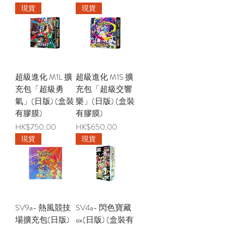
現貨
現貨
超級進化 M1L 擴
超級進化 M1S 擴
充包「超級勇
充包「超級交響
氣」(日版) (盒裝
樂」(日版) (盒裝
有膠膜)
有膠膜)
價格
價格
HK$750.00
HK$650.00
現貨
現貨
SV9a- 熱風競技
SV4a- 閃色寶藏
場擴充包(日版)
ex(日版) (盒裝有